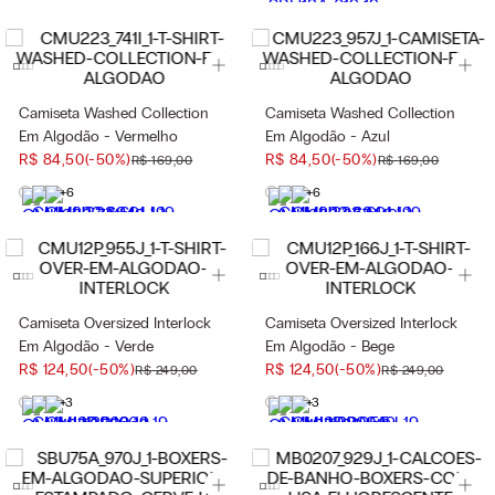
Camiseta Washed Collection
Camiseta Washed Collection
Em Algodão - Vermelho
Em Algodão - Azul
R$
84
,
50
(-
50%
)
R$
84
,
50
(-
50%
)
R$
169
,
00
R$
169
,
00
+6
+6
Camiseta Oversized Interlock
Camiseta Oversized Interlock
Em Algodão - Verde
Em Algodão - Bege
R$
124
,
50
(-
50%
)
R$
124
,
50
(-
50%
)
R$
249
,
00
R$
249
,
00
+3
+3