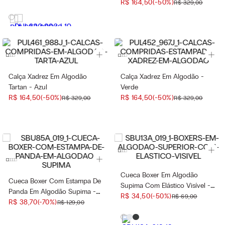
R$
164
,
50
(-
50%
)
R$
329
,
00
Calça Xadrez Em Algodão
Calça Xadrez Em Algodão -
Tartan - Azul
Verde
R$
164
,
50
(-
50%
)
R$
164
,
50
(-
50%
)
R$
329
,
00
R$
329
,
00
Cueca Boxer Em Algodão
Cueca Boxer Com Estampa De
Supima Com Elástico Visível -
Panda Em Algodão Supima -
Preto
R$
34
,
50
(-
50%
)
R$
69
,
00
Preto
R$
38
,
70
(-
70%
)
R$
129
,
00