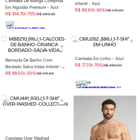
Camiseta De Manga Comprida
Infantil - Azul
Em Algodão Premium - Azul
R$
89
,
50
(-
50%
)
R$
179
,
00
R$
104
,
70
(-
70%
)
R$
349
,
00
Camiseta Em Linho - Azul
Bermuda De Banho Com
R$
77
,
70
(-
70%
)
R$
259
,
00
Bordado Salva-Vidas Infantil -
Azul
R$
89
,
50
(-
50%
)
R$
179
,
00
+6
Camiseta Over Washed