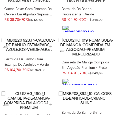
Cueca Boxer Com Estampa De
Bermuda De Banho
Cerveja Em Algodão Supima -
Fluorescente - Verde
Azul
R$
38
,
70
(-
70%
)
R$
104
,
70
(-
70%
)
R$
129
,
00
R$
349
,
00
Bermuda De Banho Com
Camiseta De Manga Comprida
Estampa De Azulejos - Verde
Em Algodão Premium - Preto
R$
104
,
70
(-
70%
)
R$
349
,
00
R$
104
,
70
(-
70%
)
R$
349
,
00
Bermuda De Banho Shine