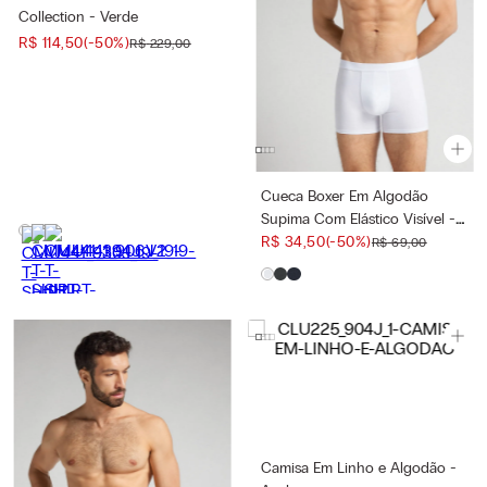
Collection - Verde
R$
114
,
50
(-
50%
)
R$
229
,
00
Cueca Boxer Em Algodão
Supima Com Elástico Visível -
Branco
R$
34
,
50
(-
50%
)
R$
69
,
00
Camisa Em Linho e Algodão -