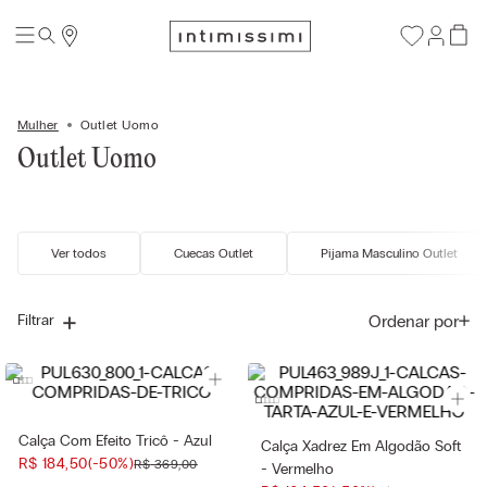
Mulher
Outlet Uomo
Outlet Uomo
Ver todos
Cuecas Outlet
Pijama Masculino Outlet
Ordenar por
Filtrar
Calça Com Efeito Tricô - Azul
Calça Xadrez Em Algodão Soft
R$
184
,
50
(-
50%
)
R$
369
,
00
- Vermelho