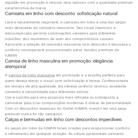
algodão em promoção e renovar seus básicos com a qualidade premium
característica da marca.
Camiseta em linho com desconto: sofisticação natural
Leve e naturalmente respirável, a camiseta em linho é uma das peças
mais desejadas do vestuário masculino. Seu visual charmoso e
descomplicado permite combinações versáteis para diferentes
ocasiões, dos momentos de lazer aos compromissos casuais.
Aproveite a seleção de camiseta masculina com desconto e descubra o
conforto incomparável proporcionado pelos tecidos premium da
IUMAN.
Camisa de linho masculina em promoção: elegância
atemporal
A
camisa de linho masculina
em promoção é a escolha perfeita para
quem deseja elevar o visual com sofisticação e leveza. Confeccionada
em tecidos de alta qualidade, ela oferece conforto térmico, excelente
caimento e versatilidade para diferentes estilos.
Use-a sozinha para uma proposta mais refinada ou sobreposta a
camisetas para criar composições modernas e cheias de personalidade.
Com os descontos especiais do Outlet IUMAN, investir em uma peça
premium nunca foi tão vantajoso.
Calças e bermudas em linho com descontos imperdíveis
As peças em linho da IUMAN foram criadas para proporcionar conforto
e refinamento em qualquer estação. As calças apresentam caimento