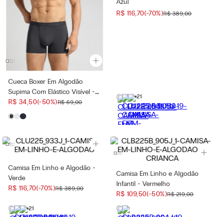
Azul
R$
116
,
70
(-
70%
)
R$
389
,
00
Cueca Boxer Em Algodão
Supima Com Elástico Visível -
+21
Cinza
R$
34
,
50
(-
50%
)
R$
69
,
00
Camisa Em Linho e Algodão -
Camisa Em Linho e Algodão
Verde
Infantil - Vermelho
R$
116
,
70
(-
70%
)
R$
389
,
00
R$
109
,
50
(-
50%
)
R$
219
,
00
+21