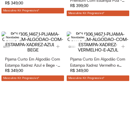
Premium Com Estampa Poá -
R$
349
,
00
R$
399
,
00
Azul
Masculino Kit Progressivo
*
Masculino Kit Progressivo
*
Novidades
Novidades
Pijama Curto Em Algodão Com
Pijama Curto Em Algodão Com
Estampa Xadrez Azul e Bege -
Estampa Xadrez Vermelho e
R$
349
,
00
R$
349
,
00
Azul
Azul - Azul
Masculino Kit Progressivo
*
Masculino Kit Progressivo
*