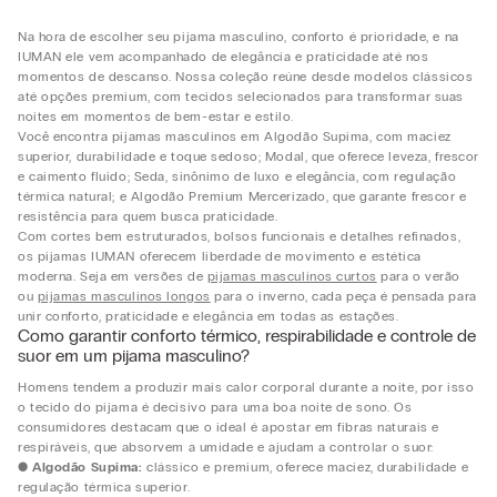
Na hora de escolher seu pijama masculino, conforto é prioridade, e na
IUMAN ele vem acompanhado de elegância e praticidade até nos
momentos de descanso. Nossa coleção reúne desde modelos clássicos
até opções premium, com tecidos selecionados para transformar suas
noites em momentos de bem-estar e estilo.
Você encontra pijamas masculinos em Algodão Supima, com maciez
superior, durabilidade e toque sedoso; Modal, que oferece leveza, frescor
e caimento fluido; Seda, sinônimo de luxo e elegância, com regulação
térmica natural; e Algodão Premium Mercerizado, que garante frescor e
resistência para quem busca praticidade.
Com cortes bem estruturados, bolsos funcionais e detalhes refinados,
os pijamas IUMAN oferecem liberdade de movimento e estética
moderna. Seja em versões de
pijamas masculinos curtos
para o verão
ou
pijamas masculinos longos
para o inverno, cada peça é pensada para
unir conforto, praticidade e elegância em todas as estações.
Como garantir conforto térmico, respirabilidade e controle de
suor em um pijama masculino?
Homens tendem a produzir mais calor corporal durante a noite, por isso
o tecido do pijama é decisivo para uma boa noite de sono. Os
consumidores destacam que o ideal é apostar em fibras naturais e
respiráveis, que absorvem a umidade e ajudam a controlar o suor:
●
Algodão Supima:
clássico e premium, oferece maciez, durabilidade e
regulação térmica superior.