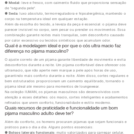
●
Modal:
leve e fresco, com caimento fluido que proporciona sensação
de “segunda pele”.
●
Seda:
luxo absoluto, termorreguladora e hipoalergênica, mantendo o
corpo na temperatura ideal em qualquer estação.
Além da escolha do tecido, a leveza da peça é essencial: o pijama deve
parecer invisível no corpo, sem pesar ou prender os movimentos. Essa
combinação garante noites mais tranquilas, sem desconforto causado
por calor excessivo ou tecidos sintéticos que acumulam odor.
Qual é a modelagem ideal e por que o cós ultra macio faz
diferença no pijama masculino?
O ajuste correto de um pijama garante liberdade de movimento e evita
desconfortos durante a noite. Um pijama confortável deve oferecer cós
ultramacio, que não aperte nem marque a pele após horas de uso,
garantindo mais conforto durante a noite. Além disso, cortes regulares e
bem estruturados proporcionam um caimento equilibrado, tornando o
pijama ideal até mesmo para momentos de loungewear.
Na coleção IUMAN, os pijamas masculinos são desenvolvidos com
atenção a esses detalhes: cós macio, cortes inteligentes e acabamentos
refinados que unem conforto, funcionalidade e estilo moderno.
Quais recursos de praticidade e funcionalidade um bom
pijama masculino adulto deve ter?
Além do conforto, os homens procuram pijamas que sejam funcionais e
práticos para o dia a dia. Alguns pontos essenciais:
●
Bolsos laterais funcionais:
muito valorizados para carregar celular,