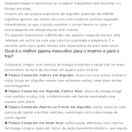
respirabilidade e resistência às lavagens frequentes sem encolher ou
formar bolinhas.
Investir em um pijama masculino de algodão premium da IUMAN
significa apostar em noites de sono com conforto térmico regulado
naturalmente, já que o tecido mantém o corpo fresco no calor e
aconchegante em temperaturas mais baixas.
Os pijamas masculinos IUMAN não são apenas roupa de dormir, eles
refletem um estilo de vida que valoriza qualidade e elegância. É a
escolha certa para quem deseja uma experiência de puro bem-estar.
Qual é o melhor pijama masculino para o inverno e para o
frio?
Conjuntos longos com camisa de manga comprida e calça são os mais
procurados na hora de escolher um pijama para inverno:
●
Pijama Comprido Xadrez em Algodão:
blusa lisa com bolso frontal e
calça longa em algodão macio com estampa xadrez, ideal para noites
aconchegantes.
●
Pijama Comprido em Algodão Xadrez Maxi:
blusa de manga longa
com punhos e calça lisa, confeccionado em tecido encorpado que
aquece sem pesar.
●
Pijama Comprido Aberto na Frente em Algodão:
estilo clássico com
camisa de lapela e botões centrais, combinado com calça longa de
corte regular.
●
Pijama Comprido em Seda Azul:
sofisticação absoluta, com camisa
de manga longa e calça em cetim de seda levemente elástico, que regula