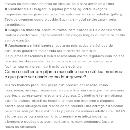
chaves ou pequenos objetos ao circular pela casa antes de dormir.
●
Resistência à lavagem:
o pijama precisa aguentar lavagens
frequentes na máquina sem encolher, deformar ou criar bolinhas (pilling).
Tecidos premium como algodão Supima e modal se destacam pela
durabilidade.
●
Braguilha discreta:
abertura frontal com botões sutis é considerada
prática e confortável, especialmente em calças longas ou modelos estilo
samba-canção.
●
Acabamentos inteligentes:
costuras reforçadas e elásticos de
qualidade garantem maior vida útil e conforto contínuo.
Os pijamas masculinos IUMAN apresentam cortes regulares com bolsos
laterais, tecidos resistentes à máquina e detalhes pensados para
facilitar sua rotina sem abrir mão da elegância.
Como escolher um pijama masculino com estética moderna
e que pode ser usado como loungewear?
Muitos homens procuram peças que possam ser usadas como
loungewear, ou seja, roupas casuais para ficar em casa que mantêm uma
aparência apresentável, elegante e discreta. O objetivo é ter um pijama
que não pareça infantil ou hospitalar, mas sim moderno e elegante,
pronto para situações cotidianas como receber uma entrega ou circular
pela casa sem perder o estilo. Os pijamas masculinos adultos da IUMAN
são pensados para unir conforto premium e estética moderna,
oferecendo opções que acompanham o homem contemporâneo em
todas as situações.