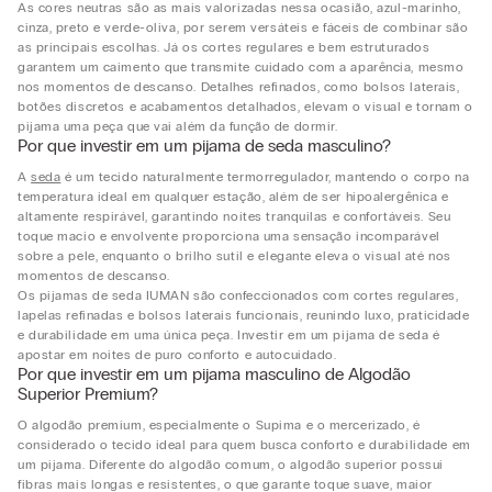
As cores neutras são as mais valorizadas nessa ocasião, azul-marinho,
cinza, preto e verde-oliva, por serem versáteis e fáceis de combinar são
as principais escolhas. Já os cortes regulares e bem estruturados
garantem um caimento que transmite cuidado com a aparência, mesmo
nos momentos de descanso. Detalhes refinados, como bolsos laterais,
botões discretos e acabamentos detalhados, elevam o visual e tornam o
pijama uma peça que vai além da função de dormir.
Por que investir em um pijama de seda masculino?
A
seda
é um tecido naturalmente termorregulador, mantendo o corpo na
temperatura ideal em qualquer estação, além de ser hipoalergênica e
altamente respirável, garantindo noites tranquilas e confortáveis. Seu
toque macio e envolvente proporciona uma sensação incomparável
sobre a pele, enquanto o brilho sutil e elegante eleva o visual até nos
momentos de descanso.
Os pijamas de seda IUMAN são confeccionados com cortes regulares,
lapelas refinadas e bolsos laterais funcionais, reunindo luxo, praticidade
e durabilidade em uma única peça. Investir em um pijama de seda é
apostar em noites de puro conforto e autocuidado.
Por que investir em um pijama masculino de Algodão
Superior Premium?
O algodão premium, especialmente o Supima e o mercerizado, é
considerado o tecido ideal para quem busca conforto e durabilidade em
um pijama. Diferente do algodão comum, o algodão superior possui
fibras mais longas e resistentes, o que garante toque suave, maior