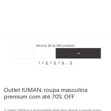
Mostrar
24
de
108
produtos
1
2
3
4
5
Outlet IUMAN: roupa masculina
premium com até 70% OFF
O Outlet IUMAN é a oportunidade ideal para renovar o guarda-roupa