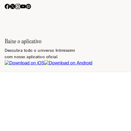
Baixe o aplicativo
Descubra todo o universo Intimissimi
com nosso aplicativo oficial.
Registre-se na newsletter
Relevância
Encontrar uma loja
Mais vendidos