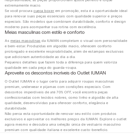
respirabilidade, as peças proporcionam ajuste perfeito e toque
extremamente macio.
Se você procura
cueca boxer
em promoção, esta é a oportunidade ideal
para renovar suas peças essenciais com qualidade superior e preços
especiais. São modelos que combinam durabilidade, conforto e design
moderno para acompanhar sua rotina com excelência.
Meias masculinas com estilo e conforto
As
meias masculinas
da IUMAN completam o visual com personalidade
e bem-estar. Produzidas em algodão macio, oferecem conforto
prolongado e excelente respirabilidade, além de estampas exclusivas
que adicionam autenticidade ao dia a dia.
Pequenos detalhes que fazem toda a diferença para quem valoriza
qualidade em cada peça do guarda-roupa.
Aproveite os descontos incríveis do Outlet IUMAN
O Outlet IUMAN é o lugar certo para adquirir roupas masculinas
premium, underwear e pijamas com condições especiais. Com
descontos imperdíveis de até 70% OFF, você encontra peças
confeccionadas com tecidos nobres, como linho e algodão de alta
qualidade, desenvolvidas para oferecer conforto, elegância e
durabilidade.
Não perca esta oportunidade de renovar seu estilo com produtos
exclusivos e aproveitar os melhores preços da IUMAN. Explore o outlet
agora mesmo e descubra uma seleção única de vestuário masculino
premium com qualidade italiana e excelente custo-benefício.