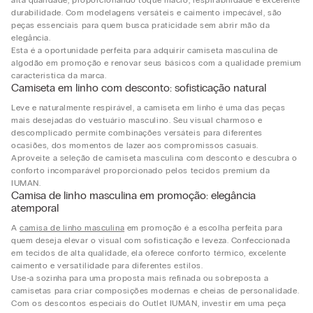
alta qualidade, proporcionando toque macio, respirabilidade e excelente
durabilidade. Com modelagens versáteis e caimento impecável, são
peças essenciais para quem busca praticidade sem abrir mão da
elegância.
Esta é a oportunidade perfeita para adquirir camiseta masculina de
algodão em promoção e renovar seus básicos com a qualidade premium
característica da marca.
Camiseta em linho com desconto: sofisticação natural
Leve e naturalmente respirável, a camiseta em linho é uma das peças
mais desejadas do vestuário masculino. Seu visual charmoso e
descomplicado permite combinações versáteis para diferentes
ocasiões, dos momentos de lazer aos compromissos casuais.
Aproveite a seleção de camiseta masculina com desconto e descubra o
conforto incomparável proporcionado pelos tecidos premium da
IUMAN.
Camisa de linho masculina em promoção: elegância
atemporal
A
camisa de linho masculina
em promoção é a escolha perfeita para
quem deseja elevar o visual com sofisticação e leveza. Confeccionada
em tecidos de alta qualidade, ela oferece conforto térmico, excelente
caimento e versatilidade para diferentes estilos.
Use-a sozinha para uma proposta mais refinada ou sobreposta a
camisetas para criar composições modernas e cheias de personalidade.
Com os descontos especiais do Outlet IUMAN, investir em uma peça