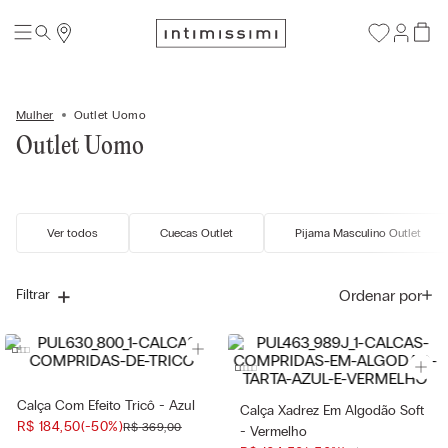
Mulher
Outlet Uomo
Outlet Uomo
Ver todos
Cuecas Outlet
Pijama Masculino Outlet
Ordenar por
Filtrar
Calça Com Efeito Tricô - Azul
Calça Xadrez Em Algodão Soft
R$
184
,
50
(-
50%
)
R$
369
,
00
- Vermelho