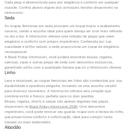
Cada peça é desenvolvida para unir elegância e conforto em qualquer
ocasião. Confira abaixo alguns dos principais tecidos disponíveis na
Intimissimi:
Seda
As roupas femininas em seda possuem um toque macio e acabamento
luxuoso, sendo a escolha ideal para quem deseja um look mais refinado
no dia a dia. A Intimissimi oferece uma seleção de peças que unem
elegância e conforto com preços imperdíveis. Conhecida por sua
suavidade e brilho natural, a seda proporciona um toque de elegância
incomparável.
A Black Friday Intimissimi, você poderá encontrar blusas, regatas,
camisas, saias e outras peças de seda com descontos exclusivos,
garantindo estilo com a qualidade italiana que só a Intimissimi oferece.
Linho
Leve e respirável, as roupas femininas em linho são conhecidas por sua
durabilidade e aparência elegante, tornando-se uma escolha versátil
para diversos momentos. A Intimissimi oferece uma coleção que
combina estilo e frescor, perfeita para os dias quentes.
Blusas, regatas, shorts e calças são apenas algumas das peças
disponíveis na
Black Friday Intimissimi 2025
. Com descontos
imperdíveis, você pode renovar seu guarda-roupa com a leveza do linho,
que proporciona conforto e sofisticação, ideal para compor looks
casuais ou mais elaborados.
Algodão