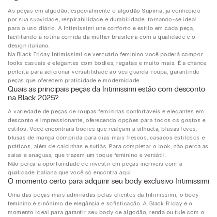
As peças em algodão, especialmente o algodão Supima, já conhecido
por sua suavidade, respirabilidade e durabilidade, tornando-se ideal
para o uso diário. A Intimissimi une conforto e estilo em cada peça,
facilitando a rotina corrida da mulher brasileira com a qualidade e o
design italiano.
Na Black Friday Intimissimi de vestuário feminino você poderá compor
looks casuais e elegantes com bodies, regatas e muito mais. É a chance
perfeita para adicionar versatilidade ao seu guarda-roupa, garantindo
peças que oferecem praticidade e modernidade.
Quais as principais peças da Intimissimi estão com desconto
na Black 2025?
A variedade de peças de roupas femininas confortáveis e elegantes em
desconto é impressionante, oferecendo opções para todos os gostos e
estilos. Você encontrará bodies que realçam a silhueta, blusas leves,
blusas de manga comprida para dias mais frescos, casacos estilosos e
práticos, além de calcinhas e sutiãs. Para completar o look, não perca as
saias e anáguas, que trazem um toque feminino e versátil.
Não perca a oportunidade de investir em peças incríveis com a
qualidade italiana que você só encontra aqui!
O momento certo para adquirir seu body exclusivo Intimissimi
Uma das peças mais admiradas pelas clientes da Intimissimi, o body
feminino é sinônimo de elegância e sofisticação. A Black Friday é o
momento ideal para garantir seu body de algodão, renda ou tule com o