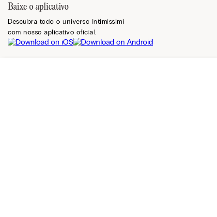
Baixe o aplicativo
Descubra todo o universo Intimissimi
com nosso aplicativo oficial.
Registre-se na newsletter
Relevância
Encontrar uma loja
Mais vendidos
Mais recentes
Desconto
Guia de produto
Preço: Do maior para o menor
Guia de tamanhos