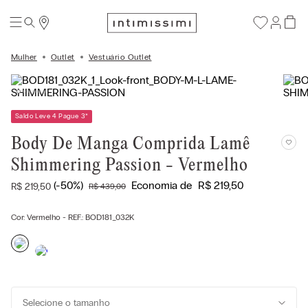
Mulher
Outlet
Vestuário Outlet
Saldo Leve 4 Pague 3
*
Body De Manga Comprida Lamê
Shimmering Passion - Vermelho
(-
50%
)
Economia de
R$
219
,
50
R$
219
,
50
R$
439
,
00
Cor:
Vermelho
- REF.:
BOD181_032K
Selecione o tamanho