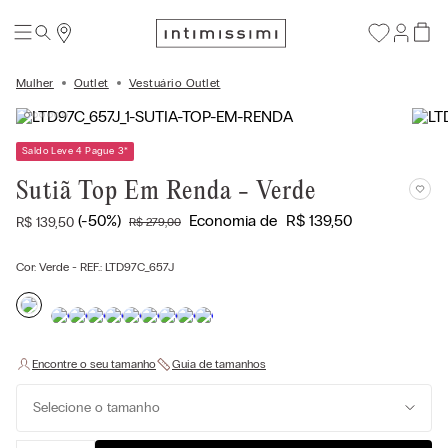
Mulher
Outlet
Vestuário Outlet
Saldo Leve 4 Pague 3
*
Sutiã Top Em Renda - Verde
(-
50%
)
Economia de
R$
139
,
50
R$
139
,
50
R$
279
,
00
Cor:
Verde
- REF.:
LTD97C_657J
Selecione o tamanho