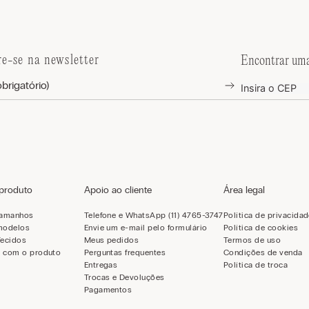
re-se na newsletter
Encontrar uma
 produto
Apoio ao cliente
Área legal
tamanhos
Telefone e WhatsApp (11) 4765-3747
Política de privacida
modelos
Envie um e-mail pelo formulário
Política de cookies
Tecidos
Meus pedidos
Termos de uso
 com o produto
Perguntas frequentes
Condições de venda
Entregas
Política de troca
Trocas e Devoluções
Pagamentos