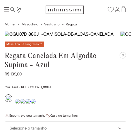
Mulher
Masculino
Vestuario
Regata
Masculino Kit Progressivo
*
Regata Canelada Em Algodão
Supima - Azul
R$
139
,
00
Cor:
Azul
- REF.:
CGU07D_886J
Selecione o tamanho