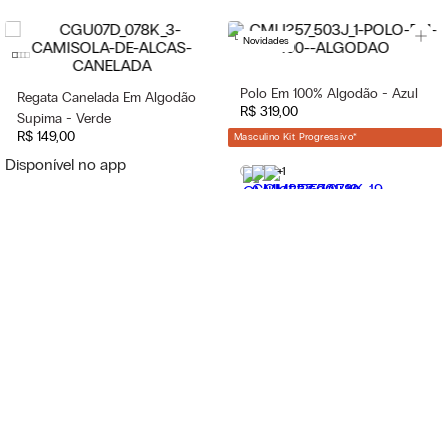
Novidades
Polo Em 100% Algodão - Azul
Regata Canelada Em Algodão
R$
319
,
00
Supima - Verde
R$
149
,
00
Masculino Kit Progressivo
*
Disponível no app
+1