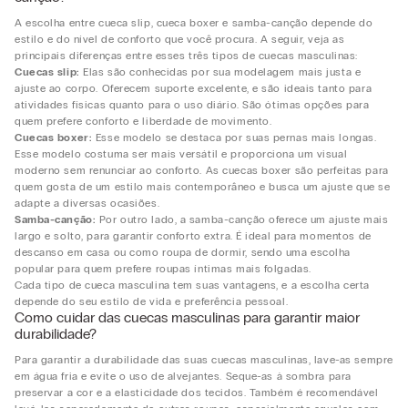
A escolha entre cueca slip, cueca boxer e samba-canção depende do
estilo e do nível de conforto que você procura. A seguir, veja as
principais diferenças entre esses três tipos de cuecas masculinas:
Cuecas slip:
Elas são conhecidas por sua modelagem mais justa e
ajuste ao corpo. Oferecem suporte excelente, e são ideais tanto para
atividades físicas quanto para o uso diário. São ótimas opções para
quem prefere conforto e liberdade de movimento.
Cuecas boxer:
Esse modelo se destaca por suas pernas mais longas.
Esse modelo costuma ser mais versátil e proporciona um visual
moderno sem renunciar ao conforto. As cuecas boxer são perfeitas para
quem gosta de um estilo mais contemporâneo e busca um ajuste que se
adapte a diversas ocasiões.
Samba-canção:
Por outro lado, a samba-canção oferece um ajuste mais
largo e solto, para garantir conforto extra. É ideal para momentos de
descanso em casa ou como roupa de dormir, sendo uma escolha
popular para quem prefere roupas íntimas mais folgadas.
Cada tipo de cueca masculina tem suas vantagens, e a escolha certa
depende do seu estilo de vida e preferência pessoal.
Como cuidar das cuecas masculinas para garantir maior
durabilidade?
Para garantir a durabilidade das suas cuecas masculinas, lave-as sempre
em água fria e evite o uso de alvejantes. Seque-as à sombra para
preservar a cor e a elasticidade dos tecidos. Também é recomendável