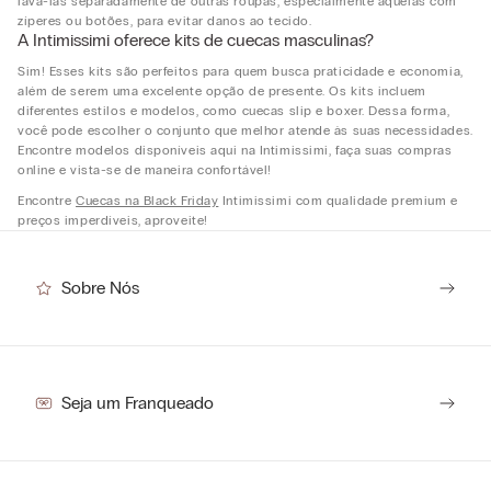
lavá-las separadamente de outras roupas, especialmente aquelas com
zíperes ou botões, para evitar danos ao tecido.
A Intimissimi oferece kits de cuecas masculinas?
Sim! Esses kits são perfeitos para quem busca praticidade e economia,
além de serem uma excelente opção de presente. Os kits incluem
diferentes estilos e modelos, como cuecas slip e boxer. Dessa forma,
você pode escolher o conjunto que melhor atende às suas necessidades.
Encontre modelos disponíveis aqui na Intimissimi, faça suas compras
online e vista-se de maneira confortável!
Encontre
Cuecas na Black Friday
Intimissimi com qualidade premium e
preços imperdíveis, aproveite!
Sobre Nós
Seja um Franqueado