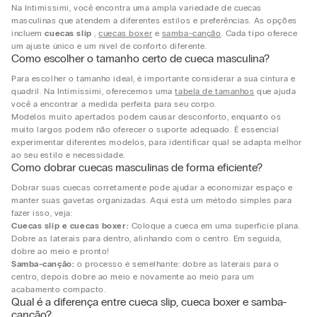
Na Intimissimi, você encontra uma ampla variedade de cuecas
masculinas que atendem a diferentes estilos e preferências. As opções
incluem
cuecas slip
,
cuecas boxer
e
samba-canção
. Cada tipo oferece
um ajuste único e um nível de conforto diferente.
Como escolher o tamanho certo de cueca masculina?
Para escolher o tamanho ideal, é importante considerar a sua cintura e
quadril. Na Intimissimi, oferecemos uma
tabela de tamanhos
que ajuda
você a encontrar a medida perfeita para seu corpo.
Modelos muito apertados podem causar desconforto, enquanto os
muito largos podem não oferecer o suporte adequado. É essencial
experimentar diferentes modelos, para identificar qual se adapta melhor
ao seu estilo e necessidade.
Como dobrar cuecas masculinas de forma eficiente?
Dobrar suas cuecas corretamente pode ajudar a economizar espaço e
manter suas gavetas organizadas. Aqui está um método simples para
fazer isso, veja:
Cuecas slip e cuecas boxer:
Coloque a cueca em uma superfície plana.
Dobre as laterais para dentro, alinhando com o centro. Em seguida,
dobre ao meio e pronto!
Samba-canção:
o processo é semelhante: dobre as laterais para o
centro, depois dobre ao meio e novamente ao meio para um
acabamento compacto.
Qual é a diferença entre cueca slip, cueca boxer e samba-
canção?