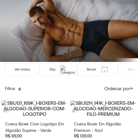
Ver todos
Slip
Boxer
Samba
Ordenar por
Filtrar
Cueca Boxer Com Logotipo Em
Cueca Boxer Em Algodão
Algodão Supima - Verde
Premium - Azul
R$
69
,
00
R$
139
,
00