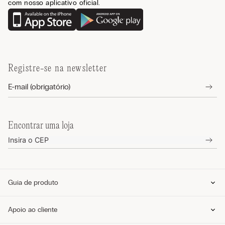
com nosso aplicativo oficial.
Registre-se na newsletter
Encontrar uma loja
Guia de produto
Guia de tamanhos
Apoio ao cliente
Guia de modelos
Guia de Tecidos