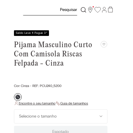
Pesquisar
Saldo Leve 4 Pague 3
*
Pijama Masculino Curto
Com Camisola Riscas
Felpada - Cinza
Cor:
Cinza
- REF.:
PCU240_5200
Selecione o tamanho
Esgotado