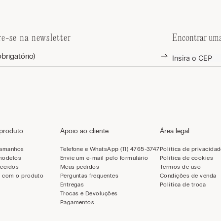
re-se na newsletter
Encontrar uma
 produto
Apoio ao cliente
Área legal
tamanhos
Telefone e WhatsApp (11) 4765-3747
Política de privacida
modelos
Envie um e-mail pelo formulário
Política de cookies
Tecidos
Meus pedidos
Termos de uso
 com o produto
Perguntas frequentes
Condições de venda
Entregas
Política de troca
Trocas e Devoluções
Pagamentos