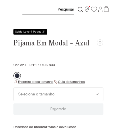
Pesquisar
Saldo Leve 4 Pague 3
*
Pijama Em Modal - Azul
Cor:
Azul
- REF.:
PLU416_800
Selecione o tamanho
Esgotado
Descrição do produto
Envios e devoluções