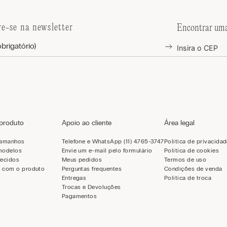
re-se na newsletter
Encontrar uma
 produto
Apoio ao cliente
Área legal
tamanhos
Telefone e WhatsApp (11) 4765-3747
Política de privacida
modelos
Envie um e-mail pelo formulário
Política de cookies
Tecidos
Meus pedidos
Termos de uso
 com o produto
Perguntas frequentes
Condições de venda
Entregas
Política de troca
Trocas e Devoluções
Pagamentos