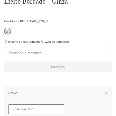
Efeito Bordado - Cinza
Cor:
Cinza
- REF.:
PLU468_976_V2
Selecione o tamanho
Esgotado
Envio