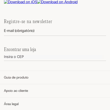
Registre-se na newsletter
Encontrar uma loja
Guia de produto
Guia de tamanhos
Apoio ao cliente
Guia de modelos
Guia de Tecidos
Cuidados com o produto
Telefone e WhatsApp (11) 4765-3745
Área legal
Envie um e-mail pelo formulário
Meus pedidos