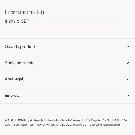
Encontrar uma loja
Guia de produto
Guia de tamanhos
Apoio ao cliente
Guia de modelos
Guia de Tecidos
Cuidados com o produto
Telefone e WhatsApp (11) 4765-3745
Área legal
Envie um e-mail pelo formulário
Meus pedidos
Perguntas frequentes
Política de privacidade
Empresa
Entregas
Política de cookies
Trocas e Devoluções
Envie um e-mail pelo formulário
Pagamentos
Condições de venda
Sobre nós
Política de troca
Seja um franqueado
Trabalhe conosco
© CALZEDONIA SpA, Avenida Embaixador Macedo Soares, 10.735 Galpões 7 e 9, CEP 05035-
Encontre uma loja
000 – São Paulo – SP – CNPJ/MF sob o n.13.566.271/0001-50 –
sac@intimissimi.com.br