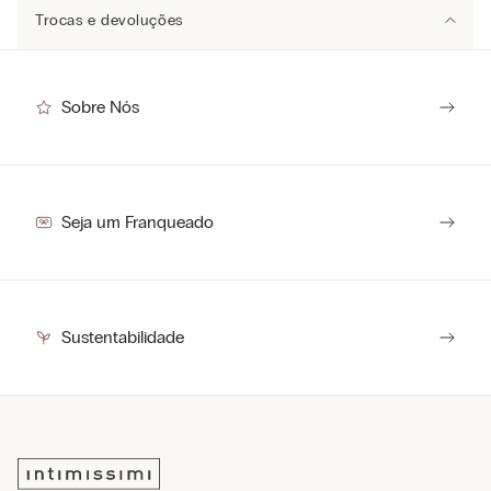
Saiba mais
sobre as qualidades e características ambientais dos
Trocas e devoluções
produtos.
Não utilizar produto de branqueamento.
Para realizar uma troca ou devolução basta clicar
aqui
e seguir os
Você sabia que 94% dos itens são produzidos em nossas fábricas?
Não usar máquina de secar.
procedimentos.
Sempre tivemos o compromisso de manter um controle rigoroso da
cadeia de produção, respeitando as pessoas que dela fazem parte.
Passar a ferro a uma temperatura máxima de 110 ºC, sem vapor.
Sobre Nós
O prazo para devolução é de 7 dias corridos a partir da data de entrega.
Não lavar a seco.
O prazo para troca é de até 30 dias corridos a partir da data de entrega.
MADE FOR INTIMISSIMI
Secar a peça na horizontal.
Centro logístico:
VALLESE, ITÁLIA
Seja um Franqueado
Sustentabilidade