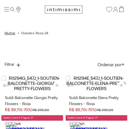
Mulher
Outubro Rosa 24
Ordenar por
Filtrar
Sutiã Balconette Giorgia Pretty
Sutiã Balconette Elena Pretty
Flowers - Rosa
Flowers - Rosa
R$
89
,
70
(-
70%
)
R$
89
,
70
(-
70%
)
R$
299
,
00
R$
299
,
00
Saldo Leve 4 Pague 3
*
Saldo Leve 4 Pague 3
*
+24
+21