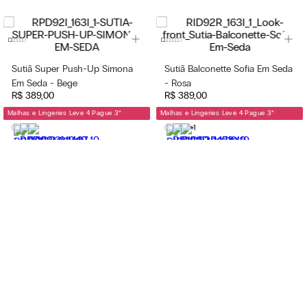
Sutiã Super Push-Up Simona
Sutiã Balconette Sofia Em Seda
Em Seda - Bege
- Rosa
R$
389
,
00
R$
389
,
00
Malhas e Lingeries Leve 4 Pague 3
*
Malhas e Lingeries Leve 4 Pague 3
*
+1