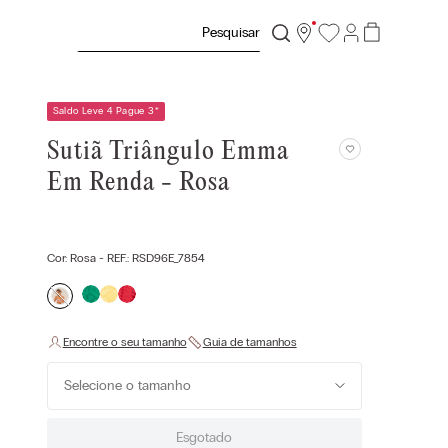
Pesquisar
Saldo Leve 4 Pague 3
*
Sutiã Triângulo Emma
Em Renda - Rosa
Cor:
Rosa
- REF.:
RSD96E_7854
Selecione o tamanho
Esgotado