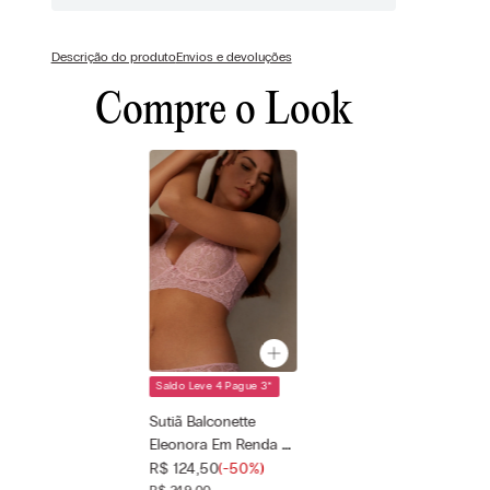
Descrição do produto
Envios e devoluções
Compre o Look
Saldo Leve 4 Pague 3
*
Cor selecionada
Rosa - 7854 -
Sutiã Balconette
Rosa Love
Eleonora Em Renda -
Tamanho
—
Rosa
R$
124
,
50
(-
50%
)
selecionado