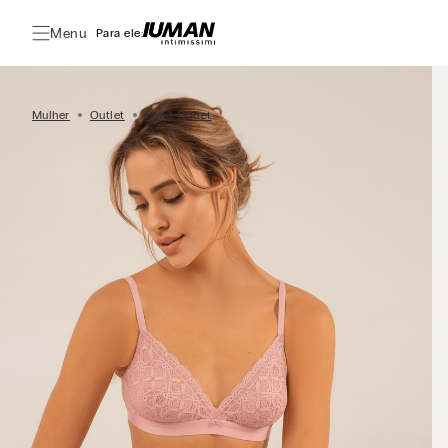
Menu
Para ele:
Mulher
Outlet
Sutiã Outlet