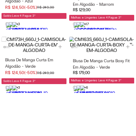
Algodão - Azul
Em Algodão - Marrom
R$
124
,
50
(-
50%
)
R$
249
,
00
R$
129
,
00
Saldo Leve 4 Pague 3
*
Malhas e Lingeries Leve 4 Pague 3
*
+3
+17
Blusa De Manga Curta Em
Blusa De Manga Curta Boxy Fit
Algodão - Verde
Em Algodão - Verde
R$
179
,
00
R$
124
,
50
(-
50%
)
R$
249
,
00
Malhas e Lingeries Leve 4 Pague 3
*
Saldo Leve 4 Pague 3
*
+3
+6