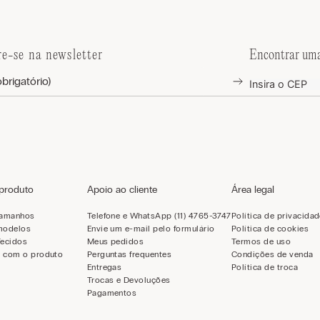
re-se na newsletter
Encontrar uma
 produto
Apoio ao cliente
Área legal
tamanhos
Telefone e WhatsApp (11) 4765-3747
Política de privacida
modelos
Envie um e-mail pelo formulário
Política de cookies
Tecidos
Meus pedidos
Termos de uso
 com o produto
Perguntas frequentes
Condições de venda
Entregas
Política de troca
Trocas e Devoluções
Pagamentos