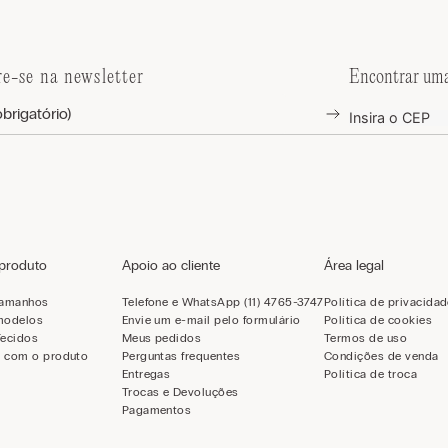
re-se na newsletter
Encontrar uma
 produto
Apoio ao cliente
Área legal
tamanhos
Telefone e WhatsApp (11) 4765-3747
Política de privacida
modelos
Envie um e-mail pelo formulário
Política de cookies
Tecidos
Meus pedidos
Termos de uso
 com o produto
Perguntas frequentes
Condições de venda
Entregas
Política de troca
Trocas e Devoluções
Pagamentos