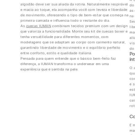
algodão deve ser sua aliada da rotina. Naturalmente respirável
do 
e macia ao toque, ela acompanha você com leveza e liberdade
às
de movimento, oferecendo o tipo de bem-estar que começa na
na 
primeira camada e influencia todo o restante do dia.
Se
As
cuecas IUMAN
combinam tecidos premium com um design
li
que valoriza a funcionalidade. Monte seu kit de cuecas boxer e
ma
tenha versatilidade para diferentes momentos, com
al
modelagens que se adaptam ao corpo com caimento natural,
vi
garantindo liberdade de movimento e o equilíbrio perfeito
do
entre conforto, estilo e qualidade italiana.
Po
Pensada para quem entende que o básico bem-feito faz
ín
diferença, a IUMAN transforma o underwear em uma
O 
experiência que é sentida na pele.
qu
co
e 
es
IU
ca
rot
Co
É 
mai