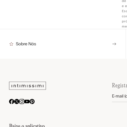
de
e e
Es
co
pr
me
Sobre Nós
Regist
Baixe o aplicativo