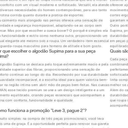
conforto com um visual moderno e sofisticado. Versátil, ela atende
oferecer a
 diversas necessidades do homem contemporâneo, para uso tanto
movimentos
rotina corrida quanto durante a prática de esportes.
cortes erg
u caimento mais alongado nas pernas oferece uma sensação de
garantem m
berdade e segurança incomparável, adaptando-se ao corpo sem
Outro pont
rcar. Mas por que escolher a cueca boxer? O porquê é simples: ela
Supima, pr
ia funcionalidade e estilo como nenhuma outra, proporcionando um
durabilida
sual elegante até mesmo sob a roupa. Um verdadeiro item essencial
em peças 
 guarda-roupa masculino para homens de atitude e bom gosto.
equilibrado
r que escolher o algodão Supima para a sua peça
Quais sã
tima?
Cada peça 
algodão Supima se destaca pelo toque extremamente macio e pela
combinando
alidade superior das fibras, proporcionando uma sensação de
perfeitame
nforto contínuo ao longo do dia. Reconhecido por sua durabilidade
sofisticad
suavidade incomparável, é a escolha ideal para quem valoriza bem-
linha comp
tar na região íntima sem abrir mão de peças bem-feitas. Nas cuecas
melhor se 
MAN, esse tecido premium se une a um design inteligente e a um
Além do c
imento equilibrado, criando peças essenciais que acompanham a
durabilida
ina com conforto, funcionalidade e qualidade.
que roupa 
acompanha
mo funciona a promoção “Leve 3, pague 2"?
muito simples: na compra de três peças promocionais, você leva
s uma de graça. É a oportunidade perfeita para renovar sua gaveta