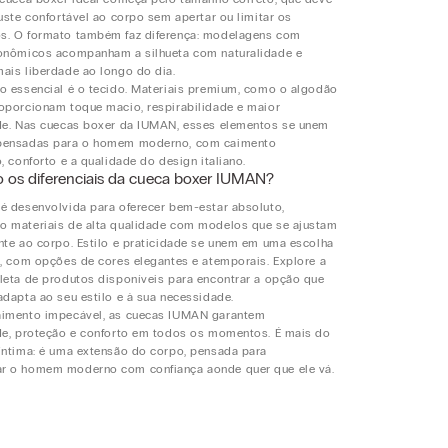
juste confortável ao corpo sem apertar ou limitar os
. O formato também faz diferença: modelagens com
onômicos acompanham a silhueta com naturalidade e
ais liberdade ao longo do dia.
o essencial é o tecido. Materiais premium, como o algodão
oporcionam toque macio, respirabilidade e maior
de. Nas cuecas boxer da IUMAN, esses elementos se unem
pensadas para o homem moderno, com caimento
, conforto e a qualidade do design italiano.
o os diferenciais da cueca boxer IUMAN?
é desenvolvida para oferecer bem-estar absoluto,
 materiais de alta qualidade com modelos que se ajustam
nte ao corpo. Estilo e praticidade se unem em uma escolha
a, com opções de cores elegantes e atemporais. Explore a
leta de produtos disponíveis para encontrar a opção que
adapta ao seu estilo e à sua necessidade.
aimento impecável, as cuecas IUMAN garantem
de, proteção e conforto em todos os momentos. É mais do
íntima: é uma extensão do corpo, pensada para
r o homem moderno com confiança aonde quer que ele vá.