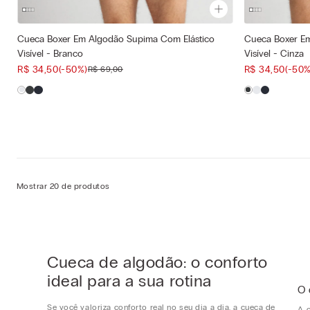
Cueca Boxer Em Algodão Supima Com Elástico
Cueca Boxer Em
Cor selecionada
Cor selecionad
Visível - Branco
Visível - Cinza
Branco - 001 - Bianco
Cinza - 471
—
R$
34
,
50
(-
50%
)
R$
34
,
50
(-
50
R$
69
,
00
Tamanho selecionado
Tamanho selec
G
GG
EG
Mostrar
20
de
produtos
Cueca de algodão: o conforto
ideal para a sua rotina
O 
Se você valoriza conforto real no seu dia a dia, a cueca de
A 