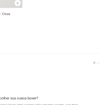
- Cinza
EG
1
olher sua cueca boxer?
 cueca boxer ideal começa pelo tamanho correto, que deve