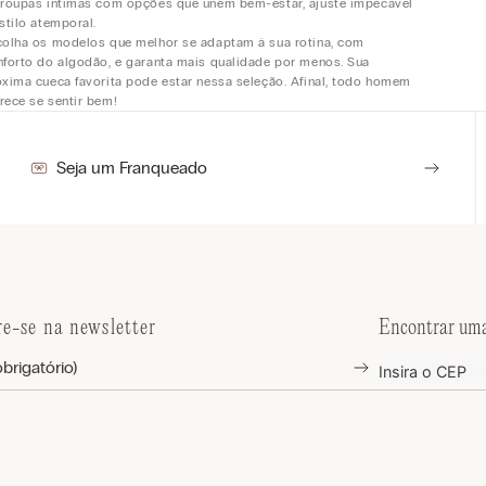
 roupas íntimas com opções que unem bem-estar, ajuste impecável
stilo atemporal.
colha os modelos que melhor se adaptam à sua rotina, com
nforto do algodão, e garanta mais qualidade por menos. Sua
óxima cueca favorita pode estar nessa seleção. Afinal, todo homem
rece se sentir bem!
Seja um Franqueado
re-se na newsletter
Encontrar uma