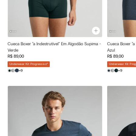
Cueca Boxer "a Indestrutível" Em Algodão Supima -
Cueca Boxer "a 
Cor selecionada
Cor selecionad
Verde
Azul
Verde - 132j - Verde Scuro
Azul - 3120 
R$
89
,
00
R$
89
,
00
—
Tamanho selecionado
Tamanho selec
Underwear Kit Progressivo
*
Underwear Kit Prog
P
M
GG
P
+9
+9
EG
GG