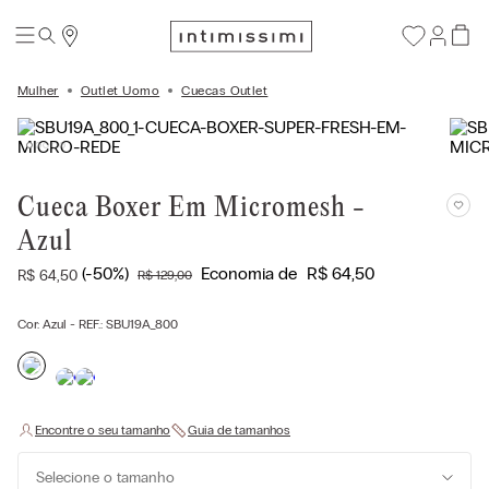
Mulher
Outlet Uomo
Cuecas Outlet
Cueca Boxer Em Micromesh -
Azul
(-
50%
)
Economia de
R$
64
,
50
R$
64
,
50
R$
129
,
00
Cor:
Azul
- REF.:
SBU19A_800
Selecione o tamanho