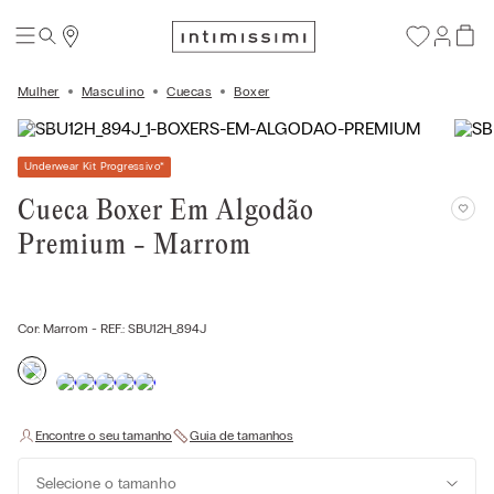
Mulher
Masculino
Cuecas
Boxer
Underwear Kit Progressivo
*
Cueca Boxer Em Algodão
Premium - Marrom
Cor:
Marrom
- REF.:
SBU12H_894J
Selecione o tamanho