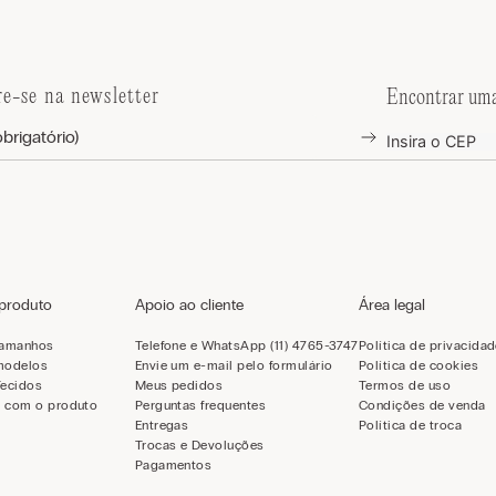
re-se na newsletter
Encontrar uma
 produto
Apoio ao cliente
Área legal
tamanhos
Telefone e WhatsApp (11) 4765-3747
Política de privacida
modelos
Envie um e-mail pelo formulário
Política de cookies
Tecidos
Meus pedidos
Termos de uso
 com o produto
Perguntas frequentes
Condições de venda
Entregas
Política de troca
Trocas e Devoluções
Pagamentos