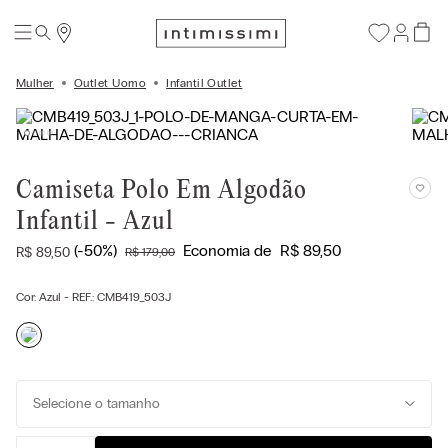
Mulher
Outlet Uomo
Infantil Outlet
Camiseta Polo Em Algodão
Infantil - Azul
(-
50%
)
Economia de
R$
89
,
50
R$
89
,
50
R$
179
,
00
Cor:
Azul
- REF.:
CMB419_503J
Selecione o tamanho