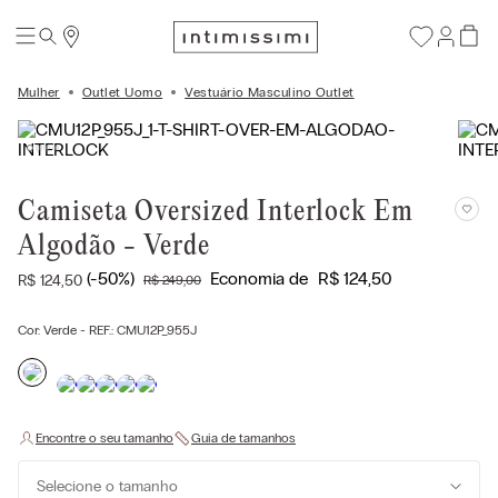
Mulher
Outlet Uomo
Vestuário Masculino Outlet
Camiseta Oversized Interlock Em
Algodão - Verde
(-
50%
)
Economia de
R$
124
,
50
R$
124
,
50
R$
249
,
00
Cor:
Verde
- REF.:
CMU12P_955J
Selecione o tamanho