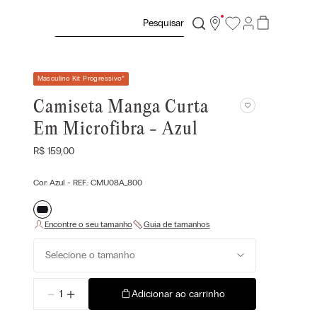
Pesquisar
Masculino Kit Progressivo
*
Camiseta Manga Curta
Em Microfibra - Azul
R$
159
,
00
Cor:
Azul
- REF.:
CMU08A_800
Selecione o tamanho
－
＋
Adicionar ao carrinho