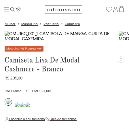
Mulher
Masculino
Vestuario
Camiseta
Masculino Kit Progressivo
*
Camiseta Lisa De Modal
Cashmere - Branco
R$
299
,
00
Cor:
Branco
- REF.:
CMU16C_001