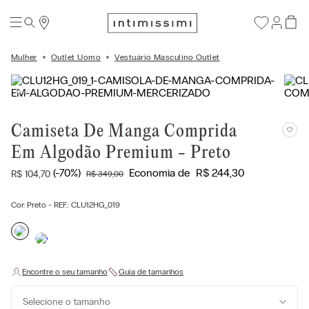
Mulher
Outlet Uomo
Vestuário Masculino Outlet
Camiseta De Manga Comprida
Em Algodão Premium - Preto
(-
70%
)
Economia de
R$
244
,
30
R$
104
,
70
R$
349
,
00
Cor:
Preto
- REF.:
CLU12HG_019
Selecione o tamanho