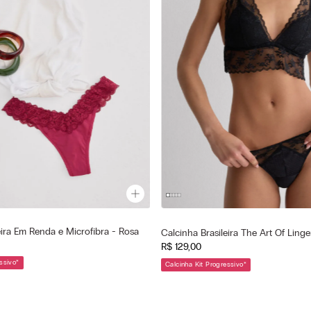
a
Cor selecionada
eira Em Renda e Microfibra - Rosa
Calcinha Brasileira The Art Of Linge
 - Cherry Pink
Preto - 019 - Nero
R$
129
,
00
—
—
ionado
Tamanho selecionado
ssivo
*
Calcinha Kit Progressivo
*
M
G
P
M