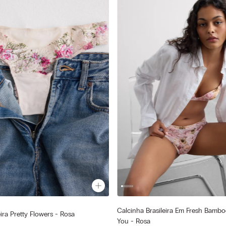
Calcinha Brasileira Em Fresh Bambo
Cor selecionada
a
ira Pretty Flowers - Rosa
Rosa - 062k - St.Bloom
 - St.Floreale
You - Rosa