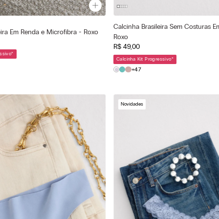
Calcinha Brasileira Sem Costuras E
Cor selecionada
a
eira Em Renda e Microfibra - Roxo
Roxo
Roxo - 056k - Quartz Lilac
 - Quartz Lilac
R$
49
,
00
—
—
Tamanho selecionado
ionado
ssivo
*
Calcinha Kit Progressivo
*
P
M
M
G
+47
Novidades