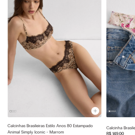
Calcinhas Brasileiras Estilo Anos 80 Estampado
Cor selecionada
Cor selecionad
Calcinha Brasile
Marrom - 061k - St.Animalier
Rosa - 057k
Animal Simply Iconic - Marrom
R$
149
,
00