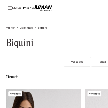
Menu
Para ele:
Mulher
Calcinhas
Biquíni
Biquíni
Ver todos
Tanga
Filtros
Novidades
Novidades