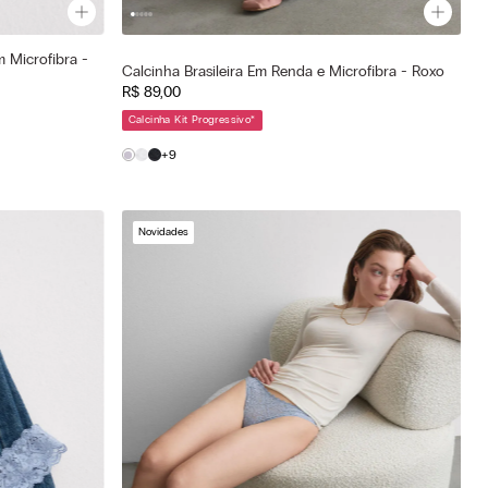
m Microfibra -
Cor selecionada
Calcinha Brasileira Em Renda e Microfibra - Roxo
Roxo - 056k - Quartz Lilac
R$
89
,
00
—
Tamanho selecionado
Calcinha Kit Progressivo
*
G
P
M
G
+9
Novidades