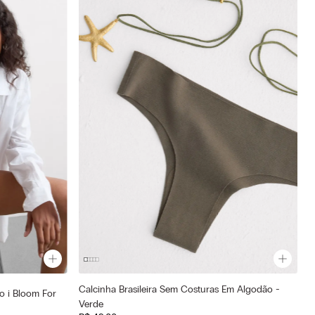
Calcinha Brasileira Sem Costuras Em Algodão -
o i Bloom For
Cor selecionada
Verde
Verde - 660j - Safari Green