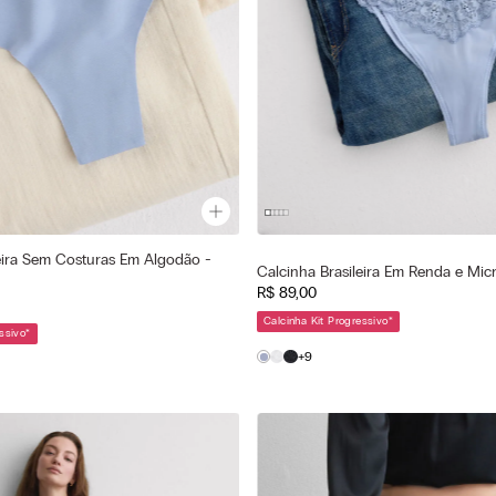
eira Sem Costuras Em Algodão -
a
Cor selecionada
Calcinha Brasileira Em Renda e Micr
 - Breeze Blue
Azul - 064k - Breeze Blue
R$
89
,
00
—
—
ionado
Tamanho selecionado
Calcinha Kit Progressivo
*
ssivo
*
M
G
P
M
+9