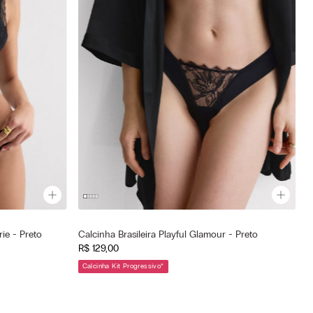
Cor selecionada
rie - Preto
Calcinha Brasileira Playful Glamour - Preto
Preto - 019 - Nero
R$
129
,
00
—
Tamanho selecionado
Calcinha Kit Progressivo
*
G
P
M
G