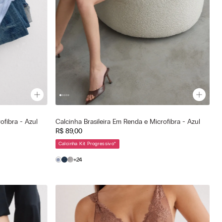
Cor selecionada
ofibra - Azul
Calcinha Brasileira Em Renda e Microfibra - Azul
Azul - 064k - Breeze Blue
R$
89
,
00
—
Tamanho selecionado
Calcinha Kit Progressivo
*
G
P
M
G
+24
GG