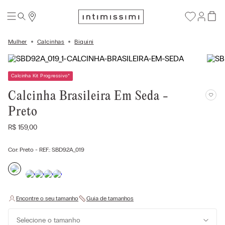
Mulher
Calcinhas
Biquíni
Calcinha Kit Progressivo
*
Calcinha Brasileira Em Seda -
Preto
R$
159
,
00
Cor:
Preto
- REF.:
SBD92A_019
Selecione o tamanho