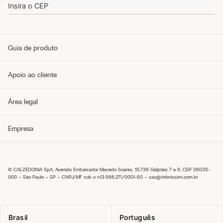
Guia de produto
Guia de tamanhos
Apoio ao cliente
Guia de modelos
Guia de Tecidos
Cuidados com o produto
Telefone e WhatsApp (11) 4765-3745
Área legal
Envie um e-mail pelo formulário
Meus pedidos
Perguntas frequentes
Política de privacidade
Empresa
Entregas
Política de cookies
Trocas e Devoluções
Envie um e-mail pelo formulário
Pagamentos
Condições de venda
Sobre nós
Política de troca
Seja um franqueado
Trabalhe conosco
© CALZEDONIA SpA, Avenida Embaixador Macedo Soares, 10.735 Galpões 7 e 9, CEP 05035-
Encontre uma loja
000 – São Paulo – SP – CNPJ/MF sob o n.13.566.271/0001-50 –
sac@intimissimi.com.br
Brasil
Português