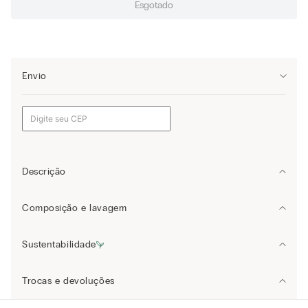
Esgotado
Envio
Descrição
Calça confeccionada em algodão com cordão de ajuste na cintura e
Composição e lavagem
punhos na barra. Contém um tingimento que lhe confere uma cor
particular. Modelagem regular.
Algodão: 100%
A modelo tem 185 cm de altura e veste o tamanho G.
Sustentabilidade
Lavar à máquina a uma temperatura máxima de 30 ºC.
Saiba mais
sobre as qualidades e características ambientais dos
Trocas e devoluções
produtos.
Não utilizar produto de branqueamento
Para realizar uma troca ou devolução basta clicar
aqui
e seguir os
Você sabia que 94% dos itens são produzidos em nossas fábricas?