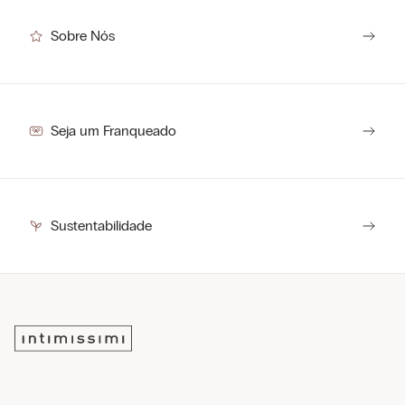
Não usar máquina de secar
procedimentos.
Sempre tivemos o compromisso de manter um controle rigoroso da
cadeia de produção, respeitando as pessoas que dela fazem parte.
Passar a ferro a uma temperatura máxima de 110 ºC, sem vapor
Sobre Nós
O prazo para devolução é de 7 dias corridos a partir da data de entrega.
Não limpar a seco
O prazo para troca é de até 30 dias corridos a partir da data de entrega.
MADE FOR INTIMISSIMI
Secar a peça pendurada.
Centro logístico:
VALLESE, ITÁLIA
Seja um Franqueado
Sustentabilidade