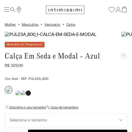
Mulher
Masculino
Vestuario
Calça
Masculino Kit Progressivo
*
Calça Em Seda e Modal - Azul
R$
329
,
00
Cor:
Azul
- REF.:
PUL23A_800
Selecione o tamanho