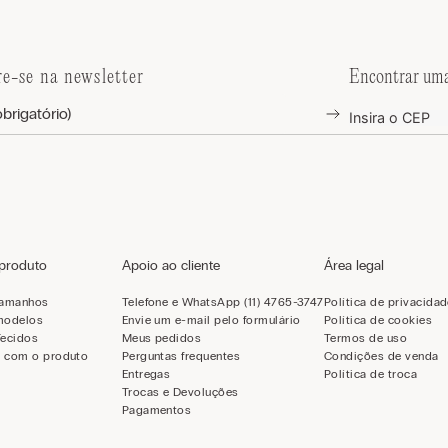
re-se na newsletter
Encontrar uma
 produto
Apoio ao cliente
Área legal
tamanhos
Telefone e WhatsApp (11) 4765-3747
Política de privacida
modelos
Envie um e-mail pelo formulário
Política de cookies
Tecidos
Meus pedidos
Termos de uso
 com o produto
Perguntas frequentes
Condições de venda
Entregas
Política de troca
Trocas e Devoluções
Pagamentos