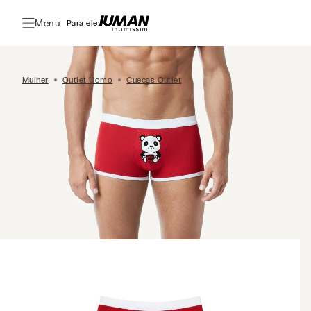
Menu
Para ele:
Mulher
Outlet Uomo
Cuecas Outlet