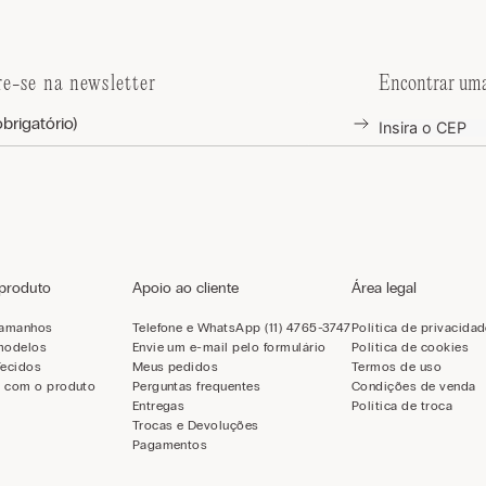
re-se na newsletter
Encontrar uma
 produto
Apoio ao cliente
Área legal
tamanhos
Telefone e WhatsApp (11) 4765-3747
Política de privacida
modelos
Envie um e-mail pelo formulário
Política de cookies
Tecidos
Meus pedidos
Termos de uso
 com o produto
Perguntas frequentes
Condições de venda
Entregas
Política de troca
Trocas e Devoluções
Pagamentos