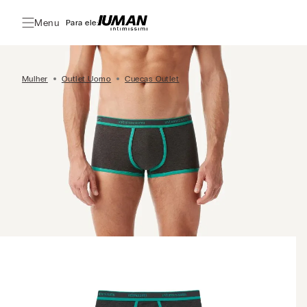
Menu
Para ele:
Mulher
Outlet Uomo
Cuecas Outlet