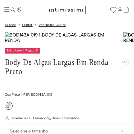
Mulher
Outlet
Vestuário Outlet
Saldo Leve 4 Pague 3
*
Body De Alças Largas Em Renda -
Preto
Cor:
Preto
- REF.:
BOD143A_019
Selecione o tamanho