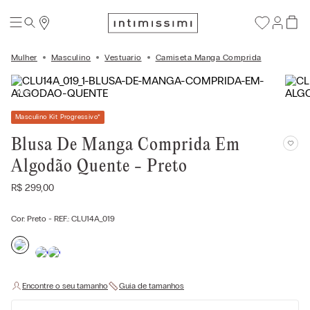
Mulher
Masculino
Vestuario
Camiseta Manga Comprida
Masculino Kit Progressivo
*
Blusa De Manga Comprida Em
Algodão Quente - Preto
R$
299
,
00
Cor:
Preto
- REF.:
CLU14A_019