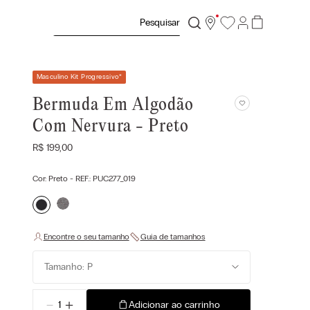
Pesquisar
Masculino Kit Progressivo
*
Bermuda Em Algodão
Com Nervura - Preto
R$
199
,
00
Cor:
Preto
- REF.:
PUC277_019
Tamanho: P
－
＋
Adicionar ao carrinho