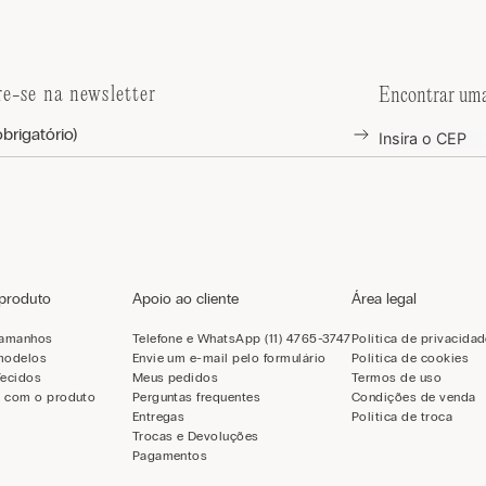
re-se na newsletter
Encontrar uma
 produto
Apoio ao cliente
Área legal
tamanhos
Telefone e WhatsApp (11) 4765-3747
Política de privacida
modelos
Envie um e-mail pelo formulário
Política de cookies
Tecidos
Meus pedidos
Termos de uso
 com o produto
Perguntas frequentes
Condições de venda
Entregas
Política de troca
Trocas e Devoluções
Pagamentos