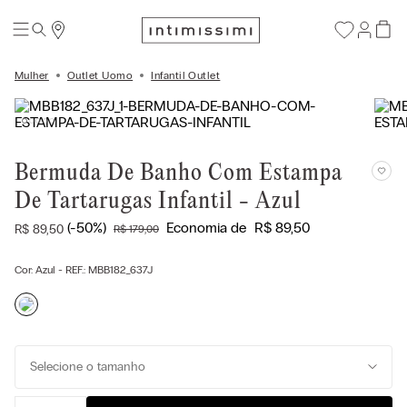
Mulher
Outlet Uomo
Infantil Outlet
Bermuda De Banho Com Estampa
De Tartarugas Infantil - Azul
(-
50%
)
Economia de
R$
89
,
50
R$
89
,
50
R$
179
,
00
Cor:
Azul
- REF.:
MBB182_637J
Selecione o tamanho