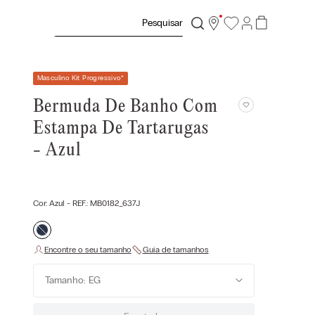
Pesquisar
Masculino Kit Progressivo
*
Bermuda De Banho Com
Estampa De Tartarugas
- Azul
Cor:
Azul
- REF.:
MB0182_637J
Tamanho: EG