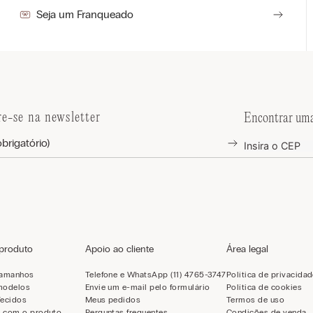
Seja um Franqueado
re-se na newsletter
Encontrar uma
 produto
Apoio ao cliente
Área legal
tamanhos
Telefone e WhatsApp (11) 4765-3747
Política de privacida
modelos
Envie um e-mail pelo formulário
Política de cookies
Tecidos
Meus pedidos
Termos de uso
 com o produto
Perguntas frequentes
Condições de venda