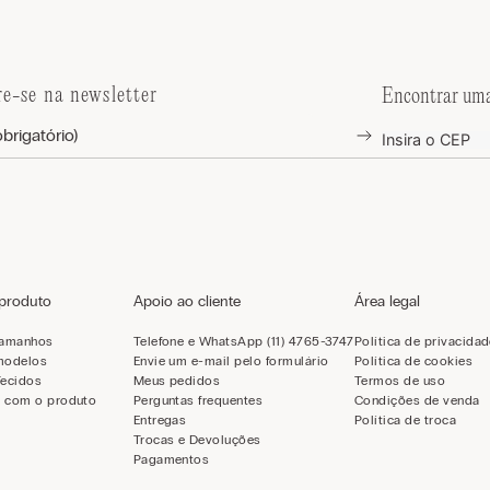
re-se na newsletter
Encontrar uma
 produto
Apoio ao cliente
Área legal
tamanhos
Telefone e WhatsApp (11) 4765-3747
Política de privacida
modelos
Envie um e-mail pelo formulário
Política de cookies
Tecidos
Meus pedidos
Termos de uso
 com o produto
Perguntas frequentes
Condições de venda
Entregas
Política de troca
Trocas e Devoluções
Pagamentos