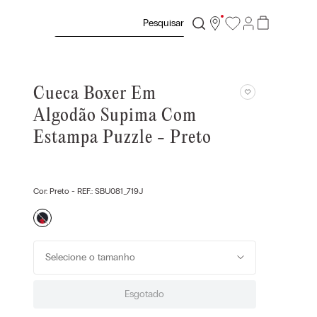
Pesquisar
Cueca Boxer Em
Algodão Supima Com
Estampa Puzzle - Preto
Cor:
Preto
- REF.:
SBU081_719J
Selecione o tamanho
Esgotado