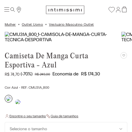
Mulher
Outlet Uomo
Vestuário Masculino Outlet
Camiseta De Manga Curta
Esportiva - Azul
(-
70%
)
Economia de
R$
174
,
30
R$
74
,
70
R$
249
,
00
Cor:
Azul
- REF.:
CMU31A_800
Selecione o tamanho