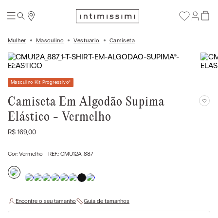
Mulher
Masculino
Vestuario
Camiseta
Masculino Kit Progressivo
*
Camiseta Em Algodão Supima
Elástico - Vermelho
R$
169
,
00
Cor:
Vermelho
- REF.:
CMU12A_887