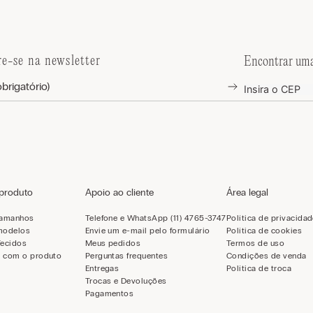
re-se na newsletter
Encontrar uma
 produto
Apoio ao cliente
Área legal
tamanhos
Telefone e WhatsApp (11) 4765-3747
Política de privacida
modelos
Envie um e-mail pelo formulário
Política de cookies
Tecidos
Meus pedidos
Termos de uso
 com o produto
Perguntas frequentes
Condições de venda
Entregas
Política de troca
Trocas e Devoluções
Pagamentos