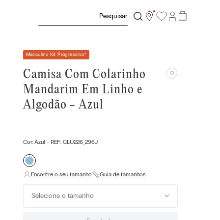
Pesquisar
Masculino Kit Progressivo
*
Camisa Com Colarinho
Mandarim Em Linho e
Algodão - Azul
Cor:
Azul
- REF.:
CLU226_296J
Selecione o tamanho