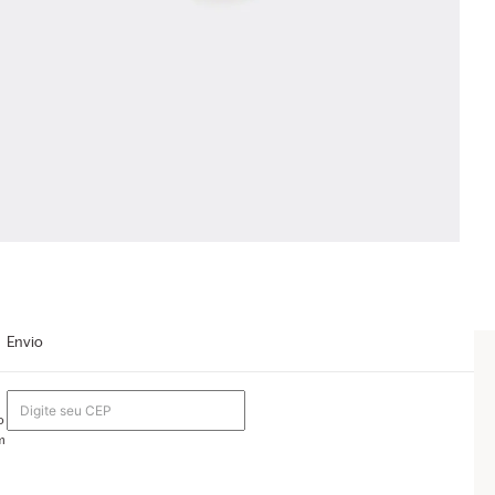
Envio
o
m