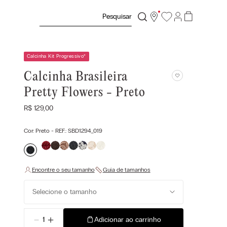
Pesquisar
Calcinha Kit Progressivo
*
Calcinha Brasileira
Pretty Flowers - Preto
R$
129
,
00
Cor:
Preto
- REF.:
SBD1294_019
Selecione o tamanho
－
＋
Adicionar ao carrinho