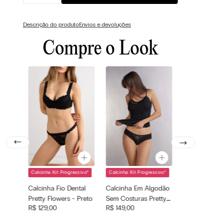
Descrição do produto
Envios e devoluções
Compre o Look
Calcinha Kit Progressivo
*
Calcinha Kit Progressivo
*
Cor selecionada
Cor selecionada
Preto - 019 -
Preto - 019 -
Calcinha Fio Dental
Calcinha Em Algodão
Nero
Nero
Pretty Flowers - Preto
Sem Costuras Pretty
Tamanho
Tamanho
R$
129
,
00
R$
149
,
00
—
Flowers - Preto
—
selecionado
selecionado