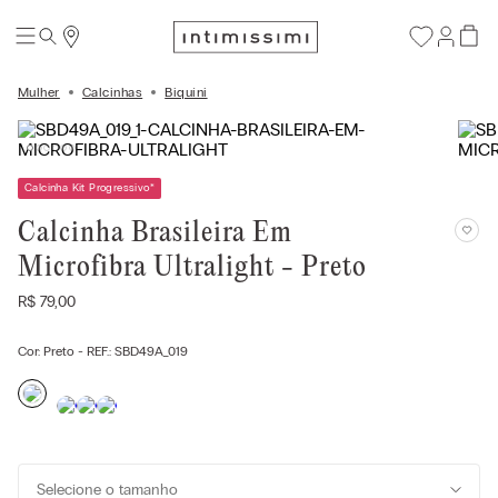
Mulher
Calcinhas
Biquíni
Calcinha Kit Progressivo
*
Calcinha Brasileira Em
Microfibra Ultralight - Preto
R$
79
,
00
Cor:
Preto
- REF.:
SBD49A_019
Selecione o tamanho