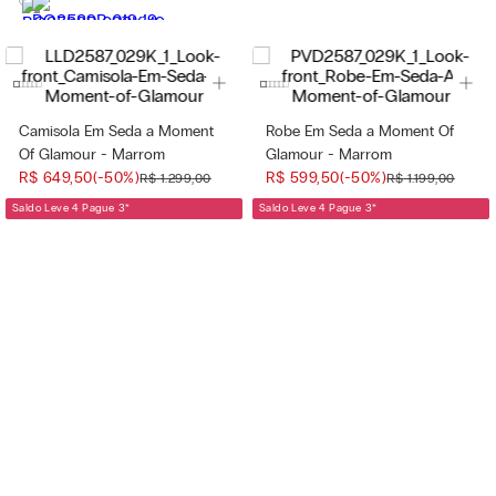
Camisola Em Seda a Moment
Robe Em Seda a Moment Of
Of Glamour - Marrom
Glamour - Marrom
R$
649
,
50
(-
50%
)
R$
599
,
50
(-
50%
)
R$
1
.
299
,
00
R$
1
.
199
,
00
Saldo Leve 4 Pague 3
*
Saldo Leve 4 Pague 3
*