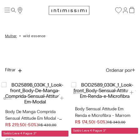
Mulher
wild essence
Ordenar por
Filtrar
Body Sensual Attitude Em
Body De Manga Comprida
Renda e Microfibra - Marrom
Sensual Attitude Em Modal -
R$
174
,
50
(-
50%
)
R$
349
,
00
Marrom
R$
219
,
50
(-
50%
)
R$
439
,
00
Saldo Leve 4 Pague 3
*
Saldo Leve 4 Pague 3
*