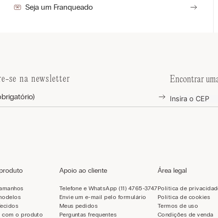
Seja um Franqueado
re-se na newsletter
Encontrar uma
 produto
Apoio ao cliente
Área legal
tamanhos
Telefone e WhatsApp (11) 4765-3747
Política de privacida
modelos
Envie um e-mail pelo formulário
Política de cookies
Tecidos
Meus pedidos
Termos de uso
 com o produto
Perguntas frequentes
Condições de venda