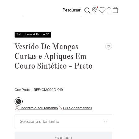
Pesquisar
Saldo Leve 4 Pague 3
*
Vestido De Mangas
Curtas e Apliques Em
Couro Sintético - Preto
Cor:
Preto
- REF.:
CM095D_019
Selecione o tamanho
Esgotado