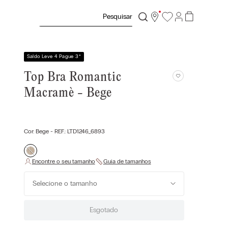
Pesquisar
Saldo Leve 4 Pague 3
*
Top Bra Romantic
Macramè - Bege
Cor:
Bege
- REF.:
LTD1246_6893
Selecione o tamanho
Esgotado