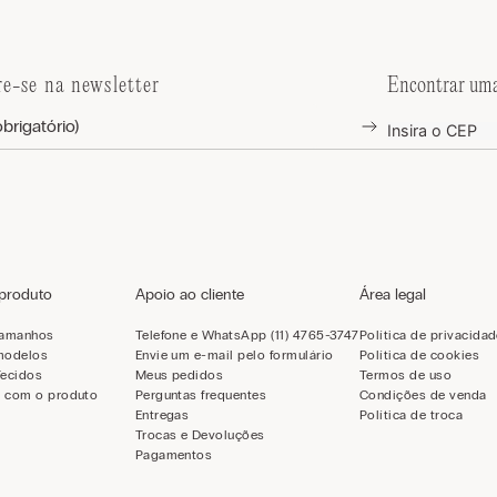
re-se na newsletter
Encontrar uma
 produto
Apoio ao cliente
Área legal
tamanhos
Telefone e WhatsApp (11) 4765-3747
Política de privacida
modelos
Envie um e-mail pelo formulário
Política de cookies
Tecidos
Meus pedidos
Termos de uso
 com o produto
Perguntas frequentes
Condições de venda
Entregas
Política de troca
Trocas e Devoluções
Pagamentos