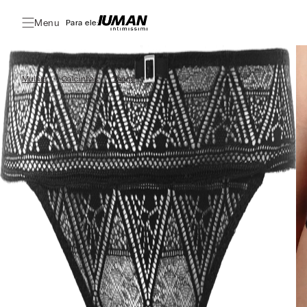
Menu
Para ele:
Mulher
Calcinhas
Tanga